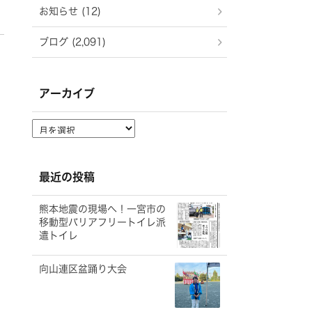
お知らせ (12)
ブログ (2,091)
アーカイブ
ア
ー
カ
イ
最近の投稿
ブ
熊本地震の現場へ！一宮市の
移動型バリアフリートイレ派
遣トイレ
向山連区盆踊り大会