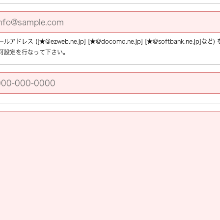
アドレス ([★@ezweb.ne.jp] [★@docomo.ne.jp] [★@softbank.ne.
可設定を行なって下さい。