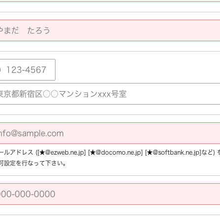
アドレス ([★@ezweb.ne.jp] [★@docomo.ne.jp] [★@softbank.ne.
可設定を行なって下さい。