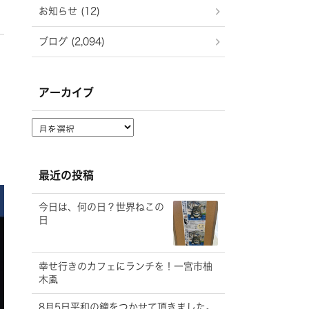
お知らせ (12)
ブログ (2,094)
アーカイブ
ア
ー
カ
イ
最近の投稿
ブ
今日は、何の日？世界ねこの
日
幸せ行きのカフェにランチを！一宮市柚
木颪
8月5日平和の鐘をつかせて頂きました。