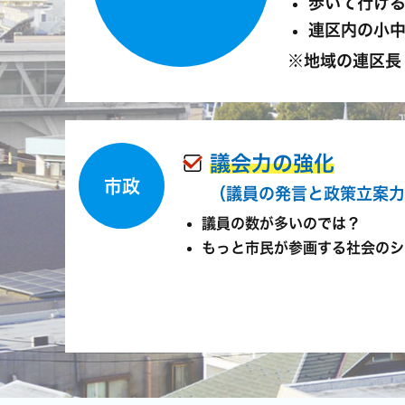
歩いて行け
連区内の小
※地域の連区長
議会力の強化
市政
（議員の発言と政策立案力
議員の数が多いのでは？
もっと市民が参画する社会のシ