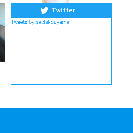
Twitter
Tweets by sachikouyama