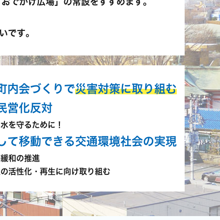
・おでかけ広場」の常設をすすめます。
いです。
町内会づくりで
災害対策に取り組む
民営化反対
の水を守るために！
して移動できる交通環境社会の実現
滞緩和の推進
通の活性化・再生に向け取り組む