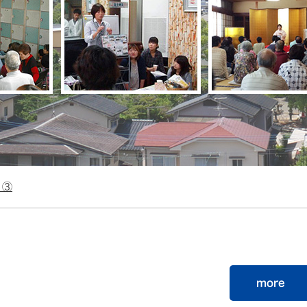
 ③
more