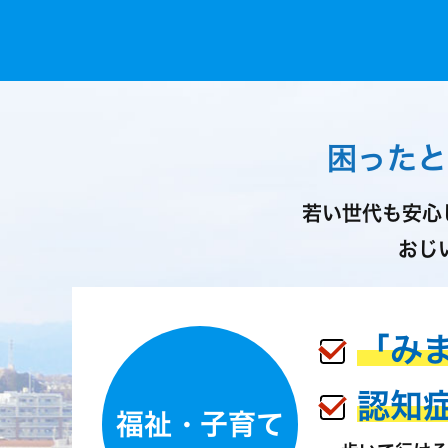
困ったと
若い世代も安心
おじ
「み
認知
福祉・子育て