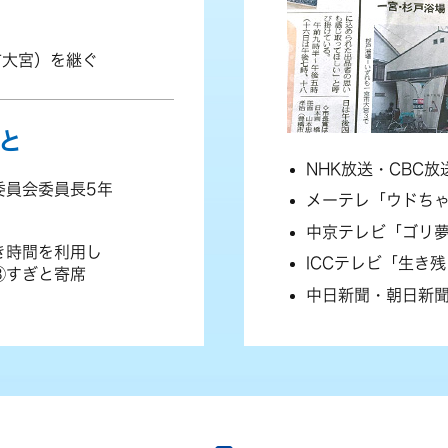
市大宮）を継ぐ
と
NHK放送・CBC放
委員会委員長5年
メーテレ「ウドち
中京テレビ「ゴリ
き時間を利用し
ICCテレビ「生き
③すぎと寄席
中日新聞・朝日新