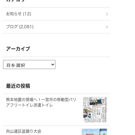
お知らせ (12)
ブログ (2,091)
アーカイブ
ア
ー
カ
イ
ブ
最近の投稿
熊本地震の現場へ！一宮市の移動型バリ
アフリートイレ派遣トイレ
向山連区盆踊り大会