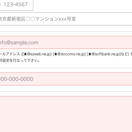
アドレス ([★@ezweb.ne.jp] [★@docomo.ne.jp] [★@softbank.ne.
可設定を行なって下さい。