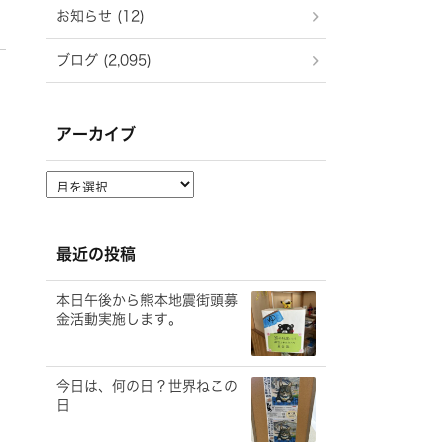
お知らせ (12)
ブログ (2,095)
アーカイブ
ア
ー
カ
イ
最近の投稿
ブ
本日午後から熊本地震街頭募
金活動実施します。
今日は、何の日？世界ねこの
日