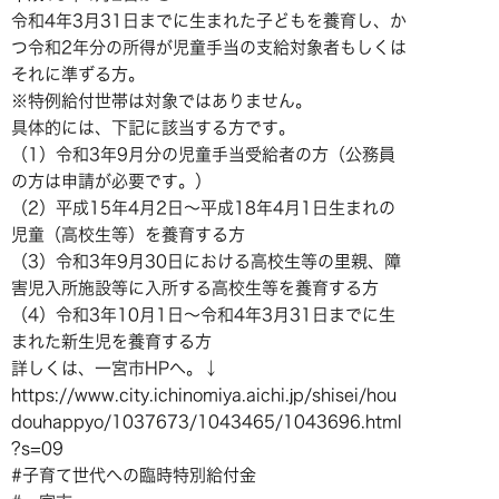
令和4年3月31日までに生まれた子どもを養育し、か
つ令和2年分の所得が児童手当の支給対象者もしくは
それに準ずる方。
※特例給付世帯は対象ではありません。
具体的には、下記に該当する方です。
（1）令和3年9月分の児童手当受給者の方（公務員
の方は申請が必要です。）
（2）平成15年4月2日～平成18年4月1日生まれの
児童（高校生等）を養育する方
（3）令和3年9月30日における高校生等の里親、障
害児入所施設等に入所する高校生等を養育する方
（4）令和3年10月1日～令和4年3月31日までに生
まれた新生児を養育する方
詳しくは、一宮市HPへ。↓
https://www.city.ichinomiya.aichi.jp/shisei/hou
douhappyo/1037673/1043465/1043696.html
?s=09
#子育て世代への臨時特別給付金