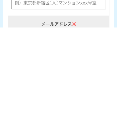
メールアドレス
※
※携帯メールアドレス ([★@ezweb.ne.jp] [★@docomo.ne.j
p] [★@softbank.ne.jp]など) をご利用の場合は、あらかじめ
PCメールの受信許可設定を行なって下さい。
電話番号
※
お問い合わせ内容
※