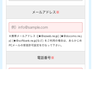
メールアドレス
※
※携帯メールアドレス ([★@ezweb.ne.jp] [★@docomo.ne.j
p] [★@softbank.ne.jp]など) をご利用の場合は、あらかじめ
PCメールの受信許可設定を行なって下さい。
電話番号
※
お問い合わせ内容
※