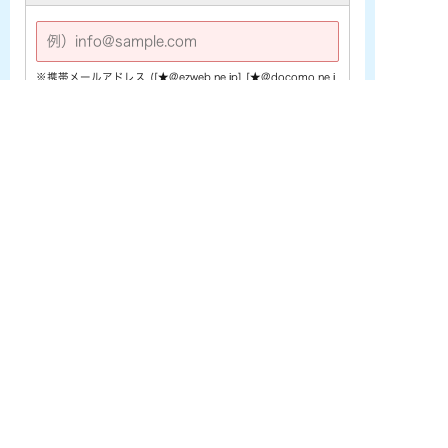
※携帯メールアドレス ([★@ezweb.ne.jp] [★@docomo.ne.j
p] [★@softbank.ne.jp]など) をご利用の場合は、あらかじめ
PCメールの受信許可設定を行なって下さい。
電話番号
※
お問い合わせ内容
※