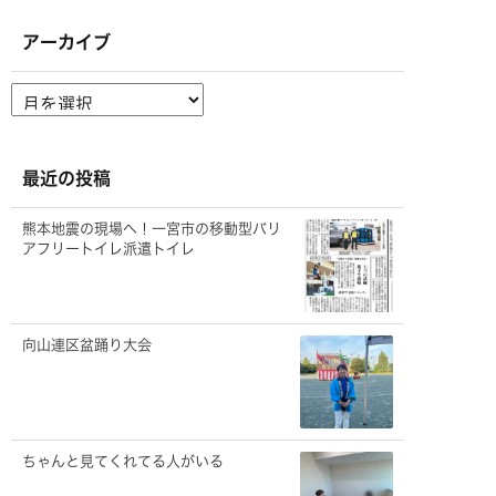
アーカイブ
ア
ー
カ
イ
ブ
最近の投稿
熊本地震の現場へ！一宮市の移動型バリ
アフリートイレ派遣トイレ
向山連区盆踊り大会
ちゃんと見てくれてる人がいる