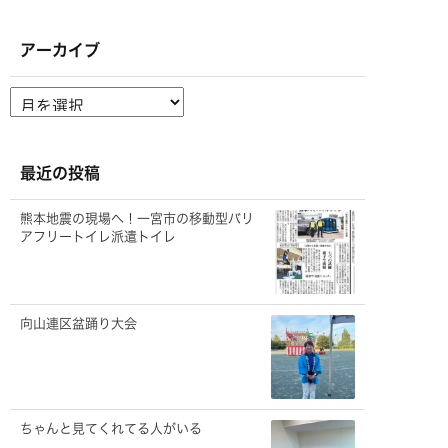
アーカイブ
ア
ー
カ
イ
ブ
最近の投稿
熊本地震の現場へ！一宮市の移動型バリ
アフリートイレ派遣トイレ
向山連区盆踊り大会
ちゃんと見てくれてる人がいる