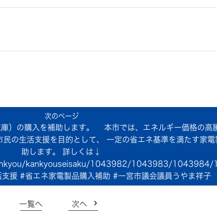
庫）の購入を補助します。 本市では、エネルギー価格の高騰
市民の生活支援を目的として、 一定の省エネ基準を満たす家電
助します。 詳しくは↓
.jp/kankyou/kankyouseisaku/1043982/1043983/1043984
生活支援 #省エネ家電製品購入補助 #一宮市議会議員うやま祥子
一覧へ
次へ