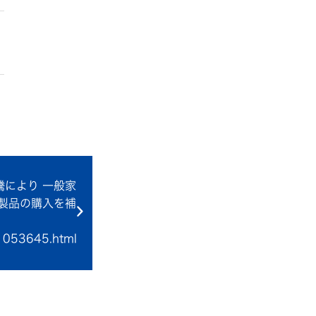
により 一般家
製品の購入を補
/1053645.html