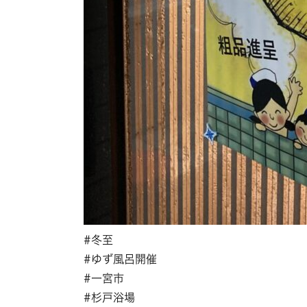
#冬至
#ゆず風呂開催
#一宮市
#杉戸浴場