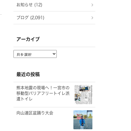
お知らせ (12)
ブログ (2,091)
アーカイブ
ア
ー
カ
イ
最近の投稿
ブ
熊本地震の現場へ！一宮市の
移動型バリアフリートイレ派
遣トイレ
向山連区盆踊り大会