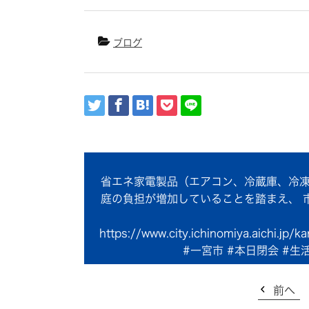
ブログ
省エネ家電製品（エアコン、冷蔵庫、冷凍
庭の負担が増加していることを踏まえ、 
https://www.city.ichinomiya.aichi
#一宮市 #本日閉会 #
前へ