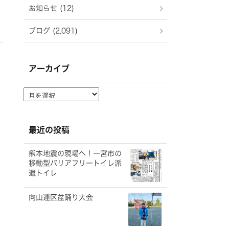
お知らせ (12)
ブログ (2,091)
アーカイブ
ア
ー
カ
イ
最近の投稿
ブ
熊本地震の現場へ！一宮市の
移動型バリアフリートイレ派
遣トイレ
向山連区盆踊り大会