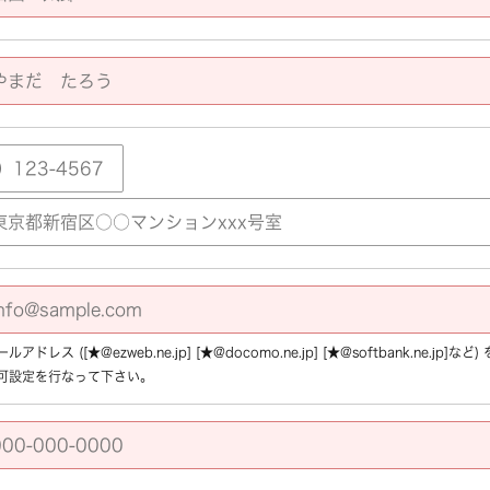
アドレス ([★@ezweb.ne.jp] [★@docomo.ne.jp] [★@softbank.ne.
可設定を行なって下さい。