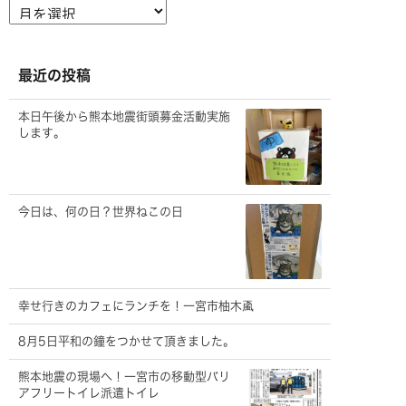
ア
ー
カ
イ
ブ
最近の投稿
本日午後から熊本地震街頭募金活動実施
します。
今日は、何の日？世界ねこの日
幸せ行きのカフェにランチを！一宮市柚木颪
8月5日平和の鐘をつかせて頂きました。
熊本地震の現場へ！一宮市の移動型バリ
アフリートイレ派遣トイレ