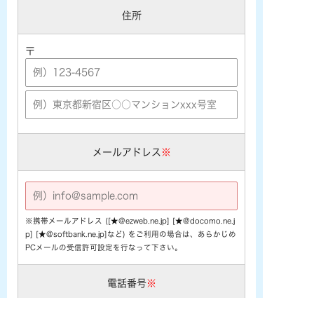
住所
〒
メールアドレス
※
※携帯メールアドレス ([★@ezweb.ne.jp] [★@docomo.ne.j
p] [★@softbank.ne.jp]など) をご利用の場合は、あらかじめ
PCメールの受信許可設定を行なって下さい。
電話番号
※