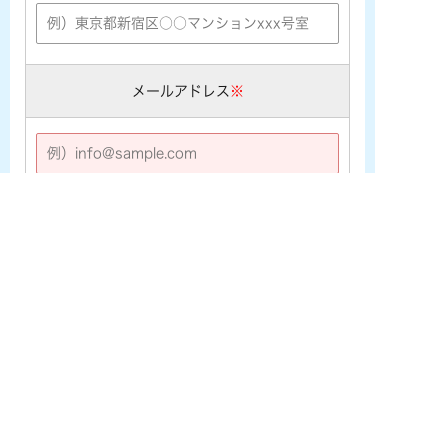
メールアドレス
※
※携帯メールアドレス ([★@ezweb.ne.jp] [★@docomo.ne.j
p] [★@softbank.ne.jp]など) をご利用の場合は、あらかじめ
PCメールの受信許可設定を行なって下さい。
電話番号
※
お問い合わせ内容
※