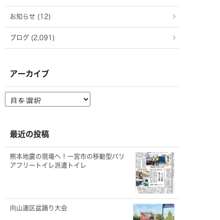
お知らせ (12)
ブログ (2,091)
アーカイブ
ア
ー
カ
イ
ブ
最近の投稿
熊本地震の現場へ！一宮市の移動型バリ
アフリートイレ派遣トイレ
向山連区盆踊り大会