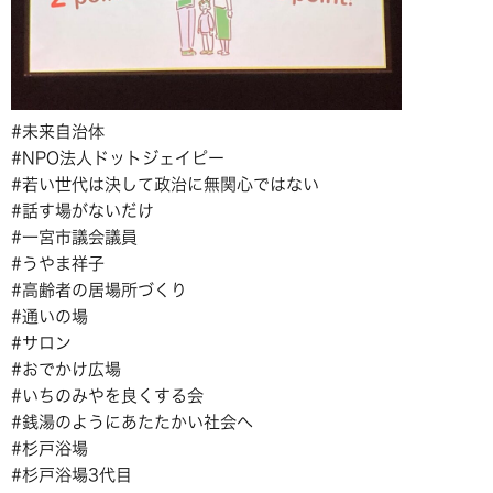
#未来自治体
#NPO法人ドットジェイピー
#若い世代は決して政治に無関心ではない
#話す場がないだけ
#一宮市議会議員
#うやま祥子
#高齢者の居場所づくり
#通いの場
#サロン
#おでかけ広場
#いちのみやを良くする会
#銭湯のようにあたたかい社会へ
#杉戸浴場
#杉戸浴場3代目