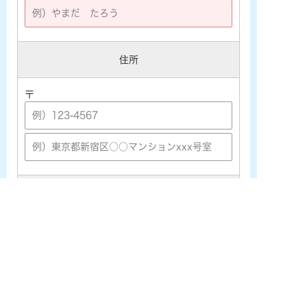
住所
〒
メールアドレス
※
※携帯メールアドレス ([★@ezweb.ne.jp] [★@docomo.ne.j
p] [★@softbank.ne.jp]など) をご利用の場合は、あらかじめ
PCメールの受信許可設定を行なって下さい。