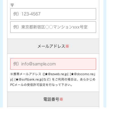
〒
メールアドレス
※
※携帯メールアドレス ([★@ezweb.ne.jp] [★@docomo.ne.j
p] [★@softbank.ne.jp]など) をご利用の場合は、あらかじめ
PCメールの受信許可設定を行なって下さい。
電話番号
※