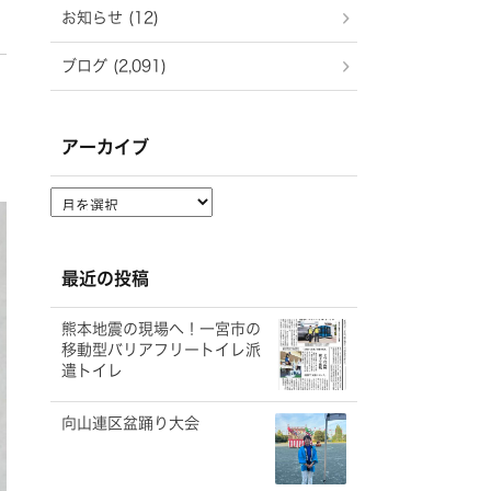
お知らせ (12)
ブログ (2,091)
アーカイブ
ア
ー
カ
イ
最近の投稿
ブ
熊本地震の現場へ！一宮市の
移動型バリアフリートイレ派
遣トイレ
向山連区盆踊り大会