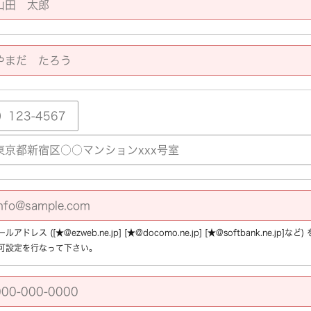
アドレス ([★@ezweb.ne.jp] [★@docomo.ne.jp] [★@softbank.ne.
可設定を行なって下さい。