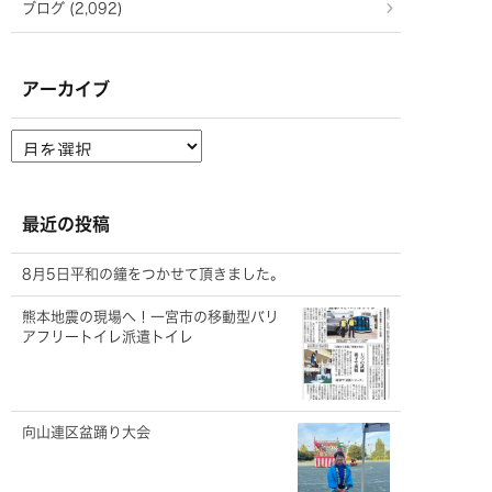
ブログ (2,092)
アーカイブ
ア
ー
カ
イ
ブ
最近の投稿
8月5日平和の鐘をつかせて頂きました。
熊本地震の現場へ！一宮市の移動型バリ
アフリートイレ派遣トイレ
向山連区盆踊り大会