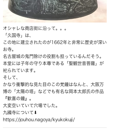
オシャレな商店街に沿って。。。
「久国寺」は、
この地に建立されたのが1662年と非常に歴史が深い
お寺。
名古屋城の鬼門除けの役割も担っているんだそう。
本堂には子年の守り本尊である「聖観世音菩薩」が
祀られています。
そして、
かなり衝撃的な見た目のこの梵鐘はなんと、大阪万
博の「太陽の塔」などでも有名な岡本太郎氏の作品
『歓喜の鐘』。
大変空いていて穴場でした。
九國寺について⬇︎
https://jouhou.nagoya/kyukokuji/