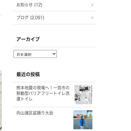
お知らせ (12)
ブログ (2,091)
アーカイブ
ア
ー
カ
イ
最近の投稿
ブ
熊本地震の現場へ！一宮市の
移動型バリアフリートイレ派
遣トイレ
向山連区盆踊り大会