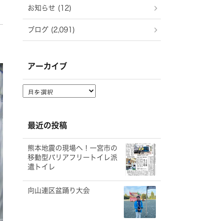
お知らせ (12)
ブログ (2,091)
アーカイブ
ア
ー
カ
イ
最近の投稿
ブ
熊本地震の現場へ！一宮市の
移動型バリアフリートイレ派
遣トイレ
向山連区盆踊り大会