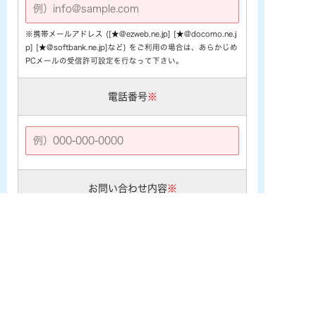
※携帯メールアドレス ([★@ezweb.ne.jp] [★@docomo.ne.j
p] [★@softbank.ne.jp]など) をご利用の場合は、あらかじめ
PCメールの受信許可設定を行なって下さい。
電話番号
※
お問い合わせ内容
※