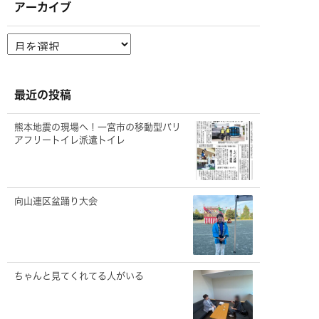
アーカイブ
ア
ー
カ
イ
ブ
最近の投稿
熊本地震の現場へ！一宮市の移動型バリ
アフリートイレ派遣トイレ
向山連区盆踊り大会
ちゃんと見てくれてる人がいる