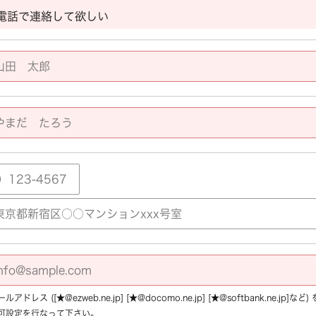
電話で連絡して欲しい
アドレス ([★@ezweb.ne.jp] [★@docomo.ne.jp] [★@softbank.ne.
可設定を行なって下さい。