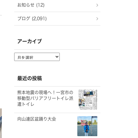
お知らせ (12)
ブログ (2,091)
アーカイブ
ア
ー
カ
イ
最近の投稿
ブ
熊本地震の現場へ！一宮市の
移動型バリアフリートイレ派
遣トイレ
向山連区盆踊り大会