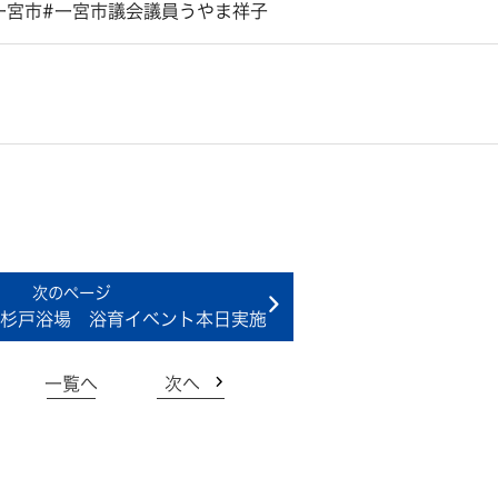
一宮市#一宮市議会議員うやま祥子
杉戸浴場 浴育イベント本日実施
一覧へ
次へ