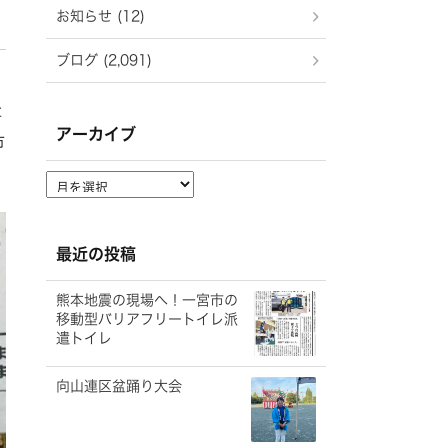
お知らせ (12)
ブログ (2,091)
事
アーカイブ
市
ア
ー
カ
イ
最近の投稿
ブ
熊本地震の現場へ！一宮市の
移動型バリアフリートイレ派
遣トイレ
向山連区盆踊り大会