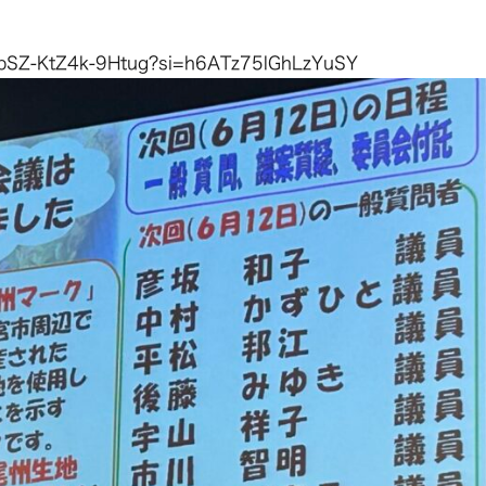
iBbSZ-KtZ4k-9Htug?si=h6ATz75lGhLzYuSY