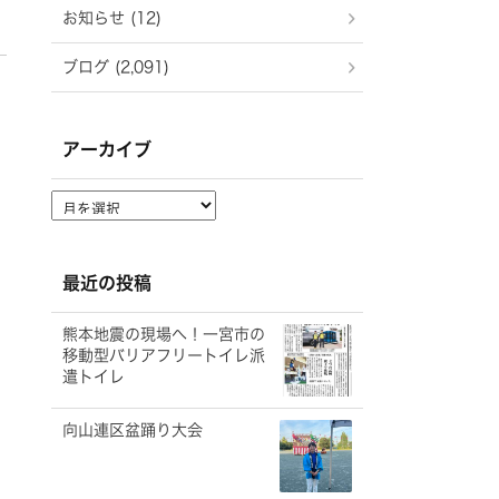
お知らせ (12)
ブログ (2,091)
アーカイブ
ア
ー
カ
イ
最近の投稿
ブ
熊本地震の現場へ！一宮市の
移動型バリアフリートイレ派
遣トイレ
向山連区盆踊り大会