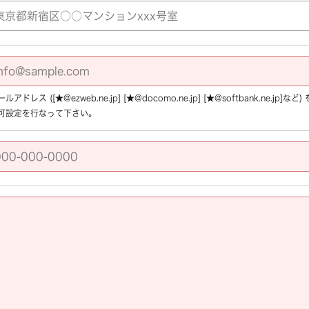
アドレス ([★@ezweb.ne.jp] [★@docomo.ne.jp] [★@softbank.ne.
可設定を行なって下さい。