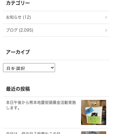
カテゴリー
お知らせ (12)
ブログ (2,095)
アーカイブ
ア
ー
カ
イ
ブ
最近の投稿
本日午後から熊本地震街頭募金活動実施
します。
今日は、何の日？世界ねこの日