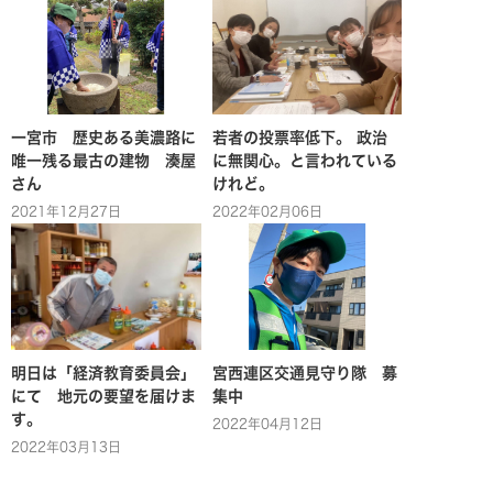
一宮市 歴史ある美濃路に
若者の投票率低下。 政治
唯一残る最古の建物 湊屋
に無関心。と言われている
さん
けれど。
2021年12月27日
2022年02月06日
明日は「経済教育委員会」
宮西連区交通見守り隊 募
にて 地元の要望を届けま
集中
す。
2022年04月12日
2022年03月13日