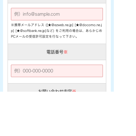
※携帯メールアドレス ([★@ezweb.ne.jp] [★@docomo.ne.j
p] [★@softbank.ne.jp]など) をご利用の場合は、あらかじめ
PCメールの受信許可設定を行なって下さい。
電話番号
※
お問い合わせ内容
※