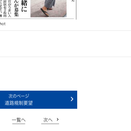
hot
道路規制要望
一覧へ
次へ