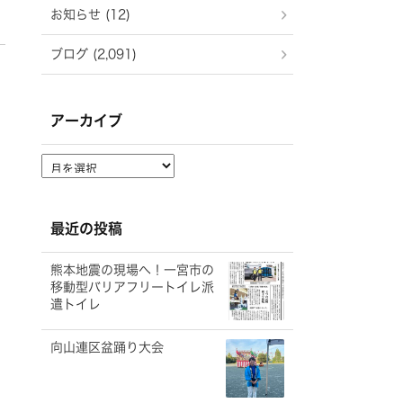
お知らせ (12)
ブログ (2,091)
アーカイブ
ア
ー
カ
イ
最近の投稿
ブ
熊本地震の現場へ！一宮市の
移動型バリアフリートイレ派
遣トイレ
向山連区盆踊り大会