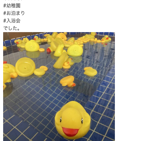
#幼稚園
#お泊まり
#入浴会
でした。