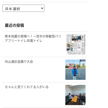
ア
ー
カ
イ
ブ
最近の投稿
熊本地震の現場へ！一宮市の移動型バリ
アフリートイレ派遣トイレ
向山連区盆踊り大会
ちゃんと見てくれてる人がいる