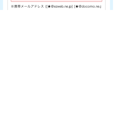
※携帯メールアドレス ([★@ezweb.ne.jp] [★@docomo.ne.j
p] [★@softbank.ne.jp]など) をご利用の場合は、あらかじめ
PCメールの受信許可設定を行なって下さい。
電話番号
※
お問い合わせ内容
※