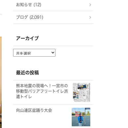
お知らせ (12)
ブログ (2,091)
アーカイブ
ア
ー
カ
イ
最近の投稿
ブ
熊本地震の現場へ！一宮市の
移動型バリアフリートイレ派
遣トイレ
向山連区盆踊り大会