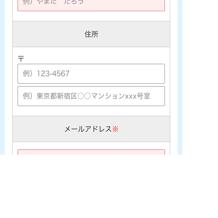
住所
〒
メールアドレス
※
※携帯メールアドレス ([★@ezweb.ne.jp] [★@docomo.ne.j
p] [★@softbank.ne.jp]など) をご利用の場合は、あらかじめ
PCメールの受信許可設定を行なって下さい。