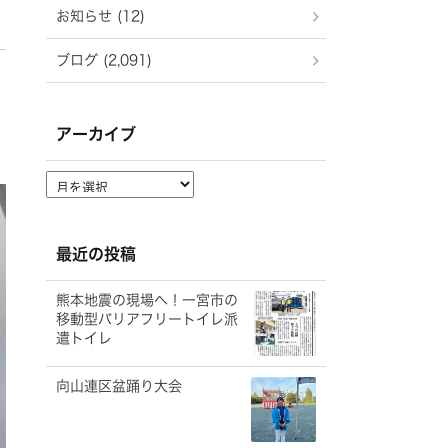
お知らせ (12)
ブログ (2,091)
アーカイブ
ア
ー
カ
イ
最近の投稿
ブ
熊本地震の現場へ！一宮市の
移動型バリアフリートイレ派
遣トイレ
向山連区盆踊り大会