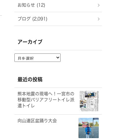
お知らせ (12)
ブログ (2,091)
アーカイブ
ア
ー
カ
イ
最近の投稿
ブ
熊本地震の現場へ！一宮市の
移動型バリアフリートイレ派
遣トイレ
向山連区盆踊り大会