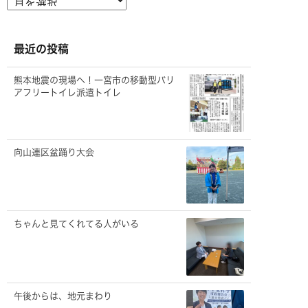
ー
カ
イ
ブ
最近の投稿
熊本地震の現場へ！一宮市の移動型バリ
アフリートイレ派遣トイレ
向山連区盆踊り大会
ちゃんと見てくれてる人がいる
午後からは、地元まわり