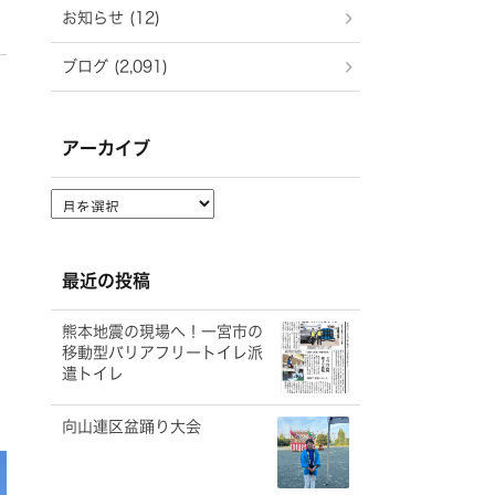
お知らせ (12)
ブログ (2,091)
アーカイブ
ア
ー
カ
イ
最近の投稿
ブ
熊本地震の現場へ！一宮市の
移動型バリアフリートイレ派
遣トイレ
向山連区盆踊り大会