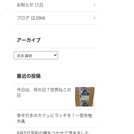
お知らせ (12)
ブログ (2,094)
アーカイブ
ア
ー
カ
イ
最近の投稿
ブ
今日は、何の日？世界ねこの
日
幸せ行きのカフェにランチを！一宮市柚
木颪
8月5日平和の鐘をつかせて頂きました。