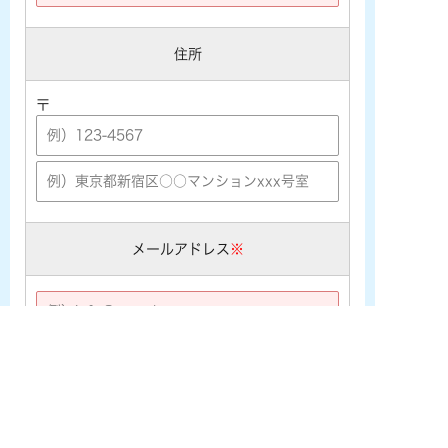
住所
〒
メールアドレス
※
※携帯メールアドレス ([★@ezweb.ne.jp] [★@docomo.ne.j
p] [★@softbank.ne.jp]など) をご利用の場合は、あらかじめ
PCメールの受信許可設定を行なって下さい。
電話番号
※