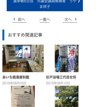
選挙戦6日目 市議会議員候補者 うや
ま祥子
前へ
一覧へ
次へ
おすすめ関連記事
あいち銭湯資料館
杉戸浴場三代目女将
2019年08月03日
2019年08月10日