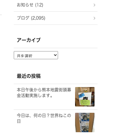
お知らせ (12)
ブログ (2,095)
アーカイブ
ア
ー
カ
イ
最近の投稿
ブ
本日午後から熊本地震街頭募
金活動実施します。
今日は、何の日？世界ねこの
日