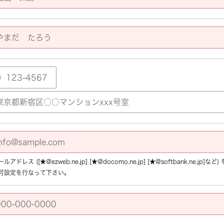
アドレス ([★@ezweb.ne.jp] [★@docomo.ne.jp] [★@softbank.ne.
可設定を行なって下さい。