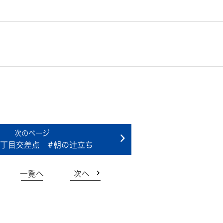
一丁目交差点 #朝の辻立ち
一覧へ
次へ