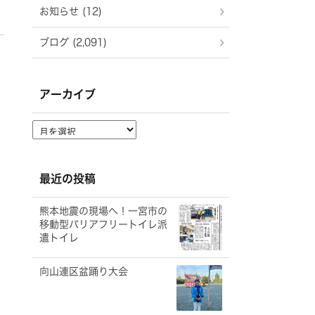
お知らせ (12)
ブログ (2,091)
アーカイブ
ア
ー
カ
イ
最近の投稿
ブ
熊本地震の現場へ！一宮市の
移動型バリアフリートイレ派
遣トイレ
向山連区盆踊り大会