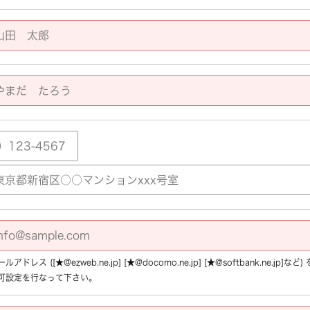
アドレス ([★@ezweb.ne.jp] [★@docomo.ne.jp] [★@softbank.ne.
可設定を行なって下さい。