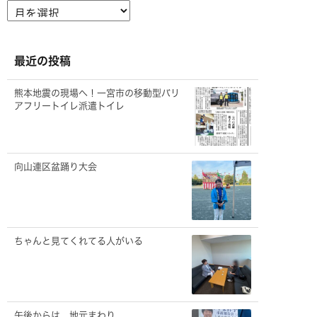
ア
ー
カ
イ
ブ
最近の投稿
熊本地震の現場へ！一宮市の移動型バリ
アフリートイレ派遣トイレ
向山連区盆踊り大会
ちゃんと見てくれてる人がいる
午後からは、地元まわり