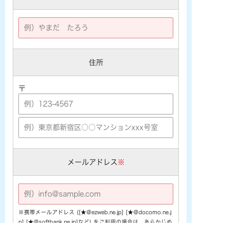
住所
〒
メールアドレス
※
※携帯メールアドレス ([★@ezweb.ne.jp] [★@docomo.ne.j
p] [★@softbank.ne.jp]など) をご利用の場合は、あらかじめ