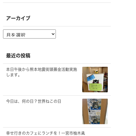
アーカイブ
ア
ー
カ
イ
ブ
最近の投稿
本日午後から熊本地震街頭募金活動実施
します。
今日は、何の日？世界ねこの日
幸せ行きのカフェにランチを！一宮市柚木颪