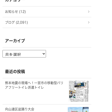
お知らせ (12)
ブログ (2,091)
アーカイブ
ア
ー
カ
イ
ブ
最近の投稿
熊本地震の現場へ！一宮市の移動型バリ
アフリートイレ派遣トイレ
向山連区盆踊り大会