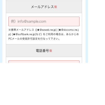
メールアドレス
※
※携帯メールアドレス ([★@ezweb.ne.jp] [★@docomo.ne.j
p] [★@softbank.ne.jp]など) をご利用の場合は、あらかじめ
PCメールの受信許可設定を行なって下さい。
電話番号
※
お問い合わせ内容
※