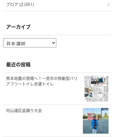
ブログ (2,091)
アーカイブ
ア
ー
カ
イ
ブ
最近の投稿
熊本地震の現場へ！一宮市の移動型バリ
アフリートイレ派遣トイレ
向山連区盆踊り大会