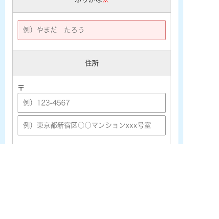
住所
〒
メールアドレス
※
※携帯メールアドレス ([★@ezweb.ne.jp] [★@docomo.ne.j
p] [★@softbank.ne.jp]など) をご利用の場合は、あらかじめ