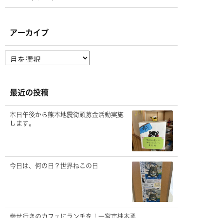
アーカイブ
ア
ー
カ
イ
ブ
最近の投稿
本日午後から熊本地震街頭募金活動実施
します。
今日は、何の日？世界ねこの日
幸せ行きのカフェにランチを！一宮市柚木颪