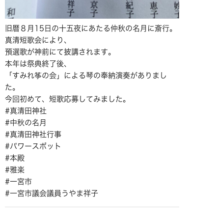
旧暦８月15日の十五夜にあたる仲秋の名月に斎行。
真清短歌会により、
預選歌が神前にて披講されます。
本年は祭典終了後、
「すみれ筝の会」による琴の奉納演奏がありまし
た。
今回初めて、短歌応募してみました。
#真清田神社
#中秋の名月
#真清田神社行事
#パワースポット
#本殿
#雅楽
#一宮市
#一宮市議会議員うやま祥子