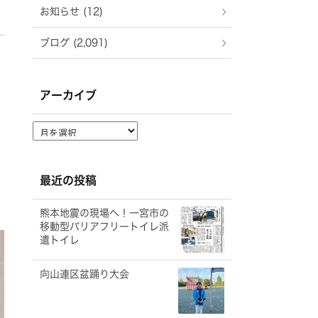
お知らせ (12)
ブログ (2,091)
アーカイブ
ア
ー
カ
イ
最近の投稿
ブ
熊本地震の現場へ！一宮市の
移動型バリアフリートイレ派
遣トイレ
向山連区盆踊り大会