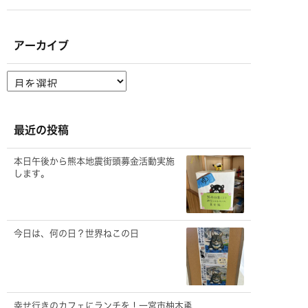
アーカイブ
ア
ー
カ
イ
ブ
最近の投稿
本日午後から熊本地震街頭募金活動実施
します。
今日は、何の日？世界ねこの日
幸せ行きのカフェにランチを！一宮市柚木颪