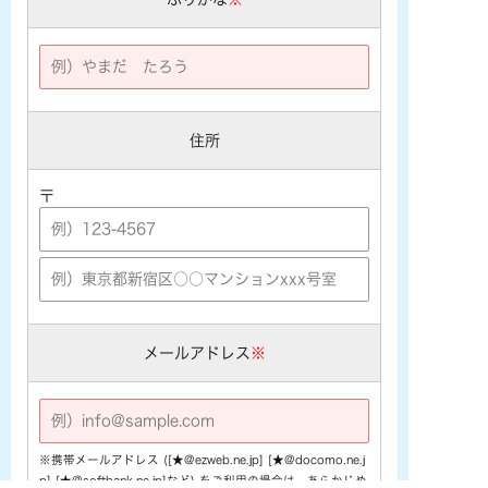
住所
〒
メールアドレス
※
※携帯メールアドレス ([★@ezweb.ne.jp] [★@docomo.ne.j
p] [★@softbank.ne.jp]など) をご利用の場合は、あらかじめ