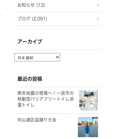
お知らせ (12)
ブログ (2,091)
アーカイブ
ア
ー
カ
イ
最近の投稿
ブ
熊本地震の現場へ！一宮市の
移動型バリアフリートイレ派
遣トイレ
向山連区盆踊り大会