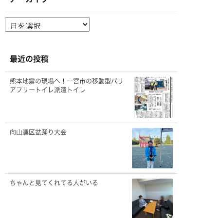
ア
ー
カ
イ
ブ
最近の投稿
熊本地震の現場へ！一宮市の移動型バリ
アフリートイレ派遣トイレ
向山連区盆踊り大会
ちゃんと見てくれてる人がいる