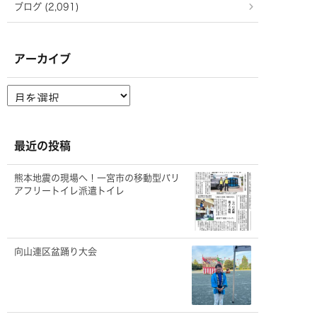
ブログ (2,091)
アーカイブ
ア
ー
カ
イ
ブ
最近の投稿
熊本地震の現場へ！一宮市の移動型バリ
アフリートイレ派遣トイレ
向山連区盆踊り大会