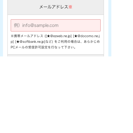
メールアドレス
※
※携帯メールアドレス ([★@ezweb.ne.jp] [★@docomo.ne.j
p] [★@softbank.ne.jp]など) をご利用の場合は、あらかじめ
PCメールの受信許可設定を行なって下さい。
電話番号
※
お問い合わせ内容
※