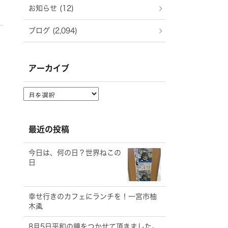
お知らせ (12)
ブログ (2,094)
アーカイブ
ア
ー
カ
イ
最近の投稿
ブ
今日は、何の日？世界ねこの
日
幸せ行きのカフェにランチを！一宮市柚
木颪
8月5日平和の鐘をつかせて頂きました。