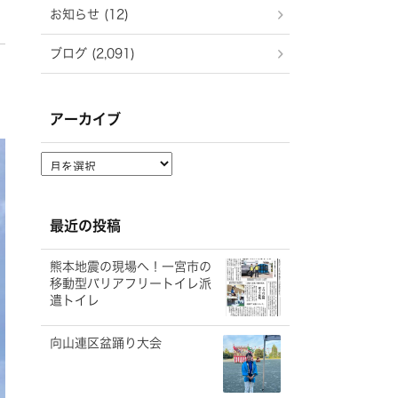
お知らせ (12)
ブログ (2,091)
アーカイブ
ア
ー
カ
イ
最近の投稿
ブ
熊本地震の現場へ！一宮市の
移動型バリアフリートイレ派
遣トイレ
向山連区盆踊り大会