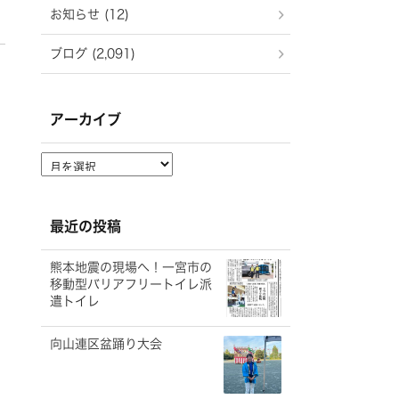
お知らせ (12)
ブログ (2,091)
アーカイブ
ア
ー
カ
イ
最近の投稿
ブ
熊本地震の現場へ！一宮市の
移動型バリアフリートイレ派
遣トイレ
向山連区盆踊り大会