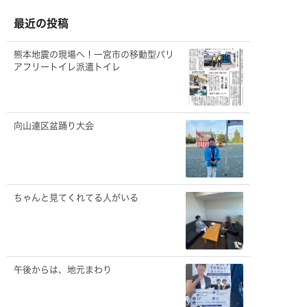
イ
ブ
最近の投稿
熊本地震の現場へ！一宮市の移動型バリ
アフリートイレ派遣トイレ
向山連区盆踊り大会
ちゃんと見てくれてる人がいる
午後からは、地元まわり