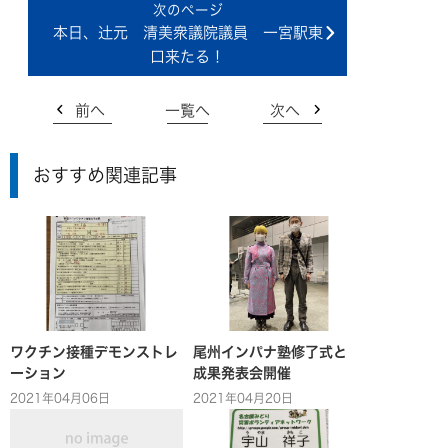
本日、辻元 清美衆議院議員 一宮駅東
口来たる！
前へ
一覧へ
次へ
おすすめ関連記事
ワクチン接種デモンストレ
尾州インパナ塾修了式と
ーション
成果発表会開催
2021年04月06日
2021年04月20日