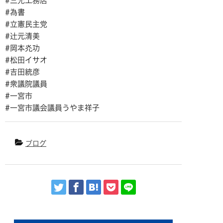
#三光工務店
#為書
#立憲民主党
#辻元清美
#岡本灮功
#松田イサオ
#吉田統彦
#衆議院議員
#一宮市
#一宮市議会議員うやま祥子
ブログ