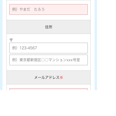
住所
〒
メールアドレス
※
※携帯メールアドレス ([★@ezweb.ne.jp] [★@docomo.ne.j
p] [★@softbank.ne.jp]など) をご利用の場合は、あらかじめ
PCメールの受信許可設定を行なって下さい。